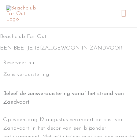
Ga
Hoo
naar
de
inhoud
Beachclub Far Out
EEN BEETJE IBIZA,…GEWOON IN ZANDVOORT
Reserveer nu
Zons verduistering
Beleef de zonsverduistering vanaf het strand van
Zandvoort
Op woensdag 12 augustus verandert de kust van
Zandvoort in het decor van een bijzonder
natuurmoment. Met vrij uitzicht over zee, een drankje