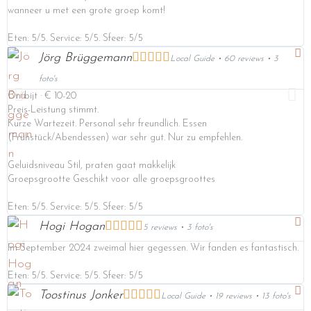
wanneer u met een grote groep komt!
Eten: 5/5. Service: 5/5. Sfeer: 5/5





Jörg Brüggemann
Local Guide • 60 reviews • 3
foto's
Ontbijt · € 10-20
Preis-Leistung stimmt.
Kurze Wartezeit. Personal sehr freundlich. Essen
(Frühstück/Abendessen) war sehr gut. Nur zu empfehlen.
Geluidsniveau Stil, praten gaat makkelijk
Groepsgrootte Geschikt voor alle groepsgroottes
Eten: 5/5. Service: 5/5. Sfeer: 5/5





Hogi Hogan
5 reviews • 3 foto's
Im September 2024 zweimal hier gegessen. Wir fanden es fantastisch.
Eten: 5/5. Service: 5/5. Sfeer: 5/5





Toostinus Jonker
Local Guide • 19 reviews • 13 foto's