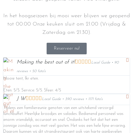
In het hoogseizoen bij mooi weer blijven we geopend
tot 00.00 Onze keuken sluit om 21.00 (Vrijdag &
Zaterdag om 21.30).
Reserveer nu!





Making the best out of it!
Local Guide • 90
reviews • 50 foto's
Mooie tent, lkr eten.
Eten: 5/5. Service: 5/5. Sfeer: 4/5





J W
Local Guide • 390 reviews • 1171 foto's
Tijdens een familiereunie genoten van een uitstekend verzorgd
lunchbuffet. Heerlijke broodjes en salades. Bedienend personeel was
enorm vriendelijk, accuraat en snel. Ondanks het feit dat het een
zonnige zondag was met veel gasten. Het was een hele fijne ervaring.
Daarom kunnen wij dit strandrestaurant ook van harte aanbevelen