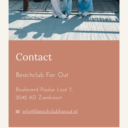
Contact
Beachclub Far Out
Boulevard Paulus Loot 7,
2042 AD Zandvoort
info@beachclubfarout.nl